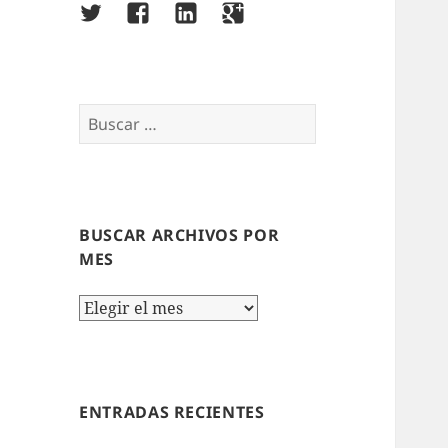
Twitter
Facebook
LinkedIn
Google+
Buscar:
BUSCAR ARCHIVOS POR
MES
Buscar
archivos
por
mes
ENTRADAS RECIENTES