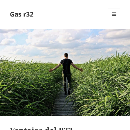
Gas r32
MENÚ
Y
WIDGETS